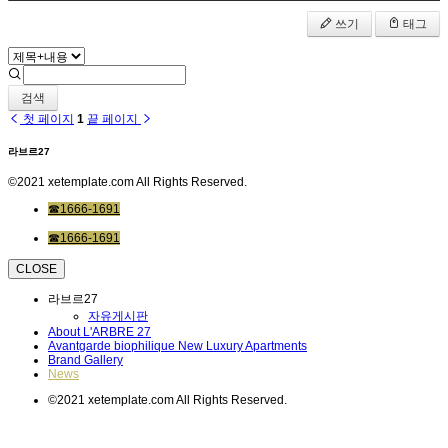
쓰기
태그
검색
첫 페이지
1
끝 페이지
라브르27
©2021 xetemplate.com All Rights Reserved.
☎1666-1691
☎1666-1691
CLOSE
라브르27
자유게시판
About L'ARBRE 27
Avantgarde biophilique New Luxury Apartments
Brand Gallery
News
©2021 xetemplate.com All Rights Reserved.