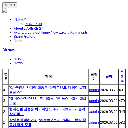
MENU
라브르27
자유게시판
About L'ARBRE 27
Avantgarde biophilique New Luxury Apartments
Brand Gallery
News
News
HOME
News
조
번
글쓴
제목
날짜
회
호
이
수
‘집’ 본연의 가치에 집중한 ‘하이퍼엔드’의 정점…‘라
4
admin
2026.03.21
401
브르 27’
‘웰니스(Wellness)’, 하이엔드 라이프스타일의 정점
3
admin
2026.03.21
479
으로
현대건설 삼성동 하이퍼엔드 주거 ‘라브르 27’ 본격
2
admin
2026.03.21
545
착공 돌입
삼성동의 미래가치, ‘라브르 27’과 만나다… 본격 착
1
admin
2026.03.21
582
공에 업계 주목