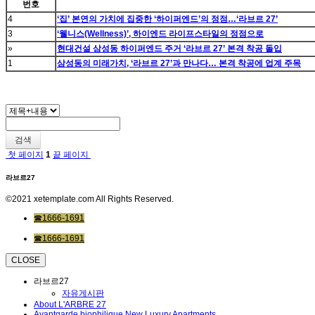
번호
4
‘집’ 본연의 가치에 집중한 ‘하이퍼엔드’의 정점…‘라브르 27’
3
‘웰니스(Wellness)’, 하이엔드 라이프스타일의 정점으로
»
현대건설 삼성동 하이퍼엔드 주거 ‘라브르 27’ 본격 착공 돌입
1
삼성동의 미래가치, ‘라브르 27’과 만나다… 본격 착공에 업계 주목
검색
첫 페이지
1
끝 페이지
라브르27
©2021 xetemplate.com All Rights Reserved.
☎1666-1691
☎1666-1691
CLOSE
라브르27
자유게시판
About L'ARBRE 27
Avantgarde biophilique New Luxury Apartments