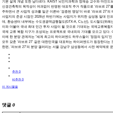
기본 설계 개념 또한 남다르다. KAIST 뇌인지과학과 정재승 교수와 마인
신경건축학의 목적성이 여과없이 반영된 대표적 주거 작품으로 ‘라브르 27’를
주하면서 큰 사업적 성과를 일군 이른바 ‘검증된 명당’이 바로 ‘라브르 27’의
사업지의 준공 시점인 2026년 하반기에는 사업지가 위치한 삼성동 일대 인
데, 환승센터 내부에는 수도권광역급행철도(GTX-A, C노선), 도시철도(위례신사
이와 더불어 국내 최대 민간 투자 사업이 될 것으로 기대되는 국제교류복합지
국제 교류 복합 지구가 조성되는 프로젝트로 국내외의 기대를 모으고 있다.
이에 한 분양 관계자는 “세계 최고의 하이퍼엔드 하우스들이 ‘정점의 입지’인
모두 갖춘 ‘라브르 27’ 같은 대한민국을 대표하는 하이퍼엔드가 등장한다는 
한편, ‘라브르 27’의 분양 갤러리는 서울 강남구 삼성동에서 사전 예약제로 
추천 0
비추천 0
이 게시물을
댓글
0