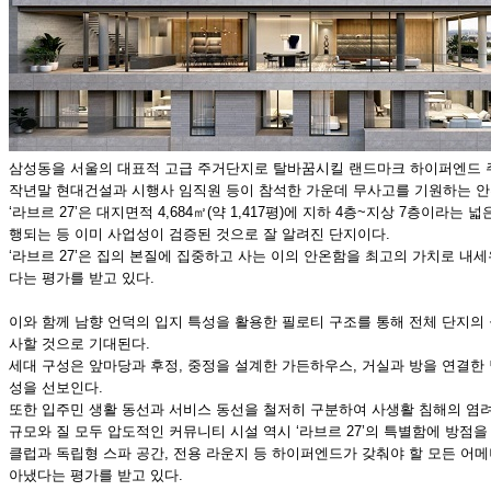
삼성동을 서울의 대표적 고급 주거단지로 탈바꿈시킬 랜드마크 하이퍼엔드 주거 
작년말 현대건설과 시행사 임직원 등이 참석한 가운데 무사고를 기원하는 안전
‘라브르 27’은 대지면적 4,684㎡(약 1,417평)에 지하 4층~지상 7층
행되는 등 이미 사업성이 검증된 것으로 잘 알려진 단지이다.
‘라브르 27’은 집의 본질에 집중하고 사는 이의 안온함을 최고의 가치로 내
다는 평가를 받고 있다.
이와 함께 남향 언덕의 입지 특성을 활용한 필로티 구조를 통해 전체 단지의
사할 것으로 기대된다.
세대 구성은 앞마당과 후정, 중정을 설계한 가든하우스, 거실과 방을 연결한
성을 선보인다.
또한 입주민 생활 동선과 서비스 동선을 철저히 구분하여 사생활 침해의 염
규모와 질 모두 압도적인 커뮤니티 시설 역시 ‘라브르 27’의 특별함에 방점
클럽과 독립형 스파 공간, 전용 라운지 등 하이퍼엔드가 갖춰야 할 모든 어
아냈다는 평가를 받고 있다.