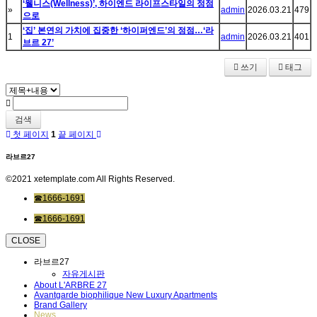
‘웰니스(Wellness)’, 하이엔드 라이프스타일의 정점
»
admin
2026.03.21
479
으로
‘집’ 본연의 가치에 집중한 ‘하이퍼엔드’의 정점…‘라
1
admin
2026.03.21
401
브르 27’
쓰기
태그
검색
첫 페이지
1
끝 페이지
라브르27
©2021 xetemplate.com All Rights Reserved.
☎1666-1691
☎1666-1691
CLOSE
라브르27
자유게시판
About L'ARBRE 27
Avantgarde biophilique New Luxury Apartments
Brand Gallery
News