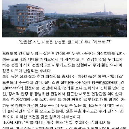
-‘안온함’ 지닌 새로운 삼성동 ‘랜드마크’ 주거 ‘라브르 27’
오래도록 건강을 누리는 삶은 인간이라면 누구나 꿈꾸는 이상향과도 같다.
최근 코로나19 시대를 거쳐오면서 더 쾌적하고, 더 건강한 삶을 누리고자
하는 성향이 사회 전반적으로 대두되고 있는 상황에서 주거 환경 역시 이
같은 니즈가 반영되는 추세다.
특히 높은 삶의 질과 주거 쾌적성을 중시하는 자산가들은 이른바 ‘웰니스’
트렌드에 주목하고 있다. 웰니스란 웰빙(well-being)과 행복(happiness), 건
강(fitness)의 합성어로, 건강에 대한 정의를 보다 심화시켜 신체를 넘어 정
신, 정서적 안정 등 광범위한 관점에서 접근한 새로운 건강관을 의미한다.
도심 한 가운데에서도 녹지, 공원 등 자연 환경이 풍부하고 대형 병원이 가
까워 편리함과 쾌적한 삶을 동시에 누릴 수 있는 웰니스 단지에 대한 관심
이 높아지면서 인기를 모으고 있는데, 전통 부촌이나 고급 주거 단지의 경
우 이미 이러한 조건을 갖춘 경우가 대부분이다.
-100세 시대, ‘부’를 지키는 필수 요소 ‘건강’ 주목하는 슈퍼 리치들
실제로 ‘미국 상위 1%부자들의 7가지 건강 습관’을 저술한 임영빈 전문의에