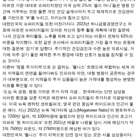
따르면 가문 대대로 슈퍼리치였던 미국 상위 1%의 ‘올드 머니’들은 병원 인
근에 거주하는 것은 물론 개인 건강 설계사까지 두고 체계적으로 건강관리
를 기반으로 ‘부’를 누리고, 지키는데 힘쓰고 있다.
대한민국의 슈퍼리치들 또한 마찬가지다. 2023년 하나금융경영연구소 자
료에 따르면 슈퍼리치들의 모아둔 자산의 향후 활용 계획에 대한 질문에
‘나의 건강과 취미활동, 노후를 위해 쓰고 싶다’라는 비중이 전체의 63%의
비중을 차지했다. 또한 같은 조사에서 슈퍼리치들은 가장 즐겨 하는 운동에
대한 질문에 ‘걷기’로 답했다. 주기적인 건강검진과 수준 높은 의료시설, 거
기에 자주 걷기 좋은 쾌적한 주거 환경에 대한 선호가 높음을 짐작할 수 있
는 것이다.
이른바 ‘명품 주거지역’으로 손 꼽히는, ‘웰니스’ 트렌드에 부합하는 세계 여
러 지역들의 면면을 들여다봐도 인프라와 자연, 대형 병원이 공존하는 경우
가 대부분으로, 이 지역들의 주거 상품들이 높은 가격대를 형성하는 분명한
이유를 확인할 수 있다.
-도심 속 공원, 병원 가까운 주거 지역 각광… 한국에서는 단연 삼성동
이러한 환경을 갖춘 지역은 예전부터 슈퍼 리치들의 주거지로 각광받아왔
다. 미국 뉴욕 맨하탄 센트럴파크, 영국 런던 중심부 하이드파크 인근이 좋
은 예다. 지난 2022년 뉴욕 ‘메가타워 냅스(Megatower Nabs)’의 펜트하우스
는 7200만 달러, 약 1000억원에 팔렸으며 런던 하이드파크 인근의 초고가
아파트 ‘원 하이드파크’ 또한 2021년 매물로 나왔을 당시 거래 예상가가 약
1억 7500만 파운드, 약 2760억원으로 예상된 바가 있다
대한민국의 ‘웰니스’ 주거 지역으로 단연 앞서 있는 곳은 서울 삼성동이다.