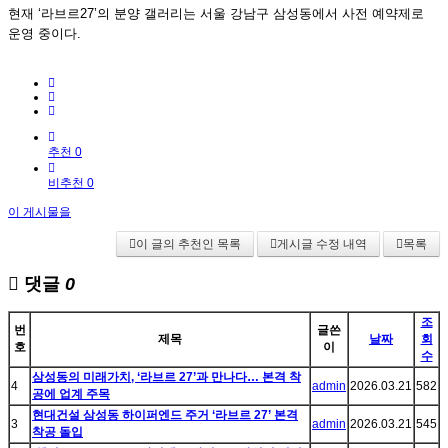
현재 ‘라브르27’의 분양 갤러리는 서울 강남구 삼성동에서 사전 예약제로
운영 중이다.
추천 0
비추천 0
이 게시물을
이 글의 추천인 목록
게시글 수정 내역
목록
댓글
0
조
번
글쓴
제목
날짜
회
호
이
수
삼성동의 미래가치, ‘라브르 27’과 만나다… 본격 착
4
admin
2026.03.21
582
공에 업계 주목
현대건설 삼성동 하이퍼엔드 주거 ‘라브르 27’ 본격
3
admin
2026.03.21
545
착공 돌입