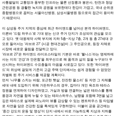
사통팔달의 교통망과 풍부한 인프라는 물론 선정릉과 봉은사, 탄천과 청담
근린공원 등 광활한 녹지와 공원을 보유한데다 한강이 가깝고, 국내 순위권
종합병원으로 꼽히는 서울아산병원, 삼성서울병원 등으로의 접근이 용이하
기 때문이다.
이 삼성동 주거 지역의 중심에 최근 하이엔드를 넘어선 본격 하이퍼엔드,
이른바 ‘드림 하우스’로 기대 받는 신규 주거 단지가 조성되며 관심을 모으
고 있다. 옛 대웅제약 사택 부지에 지하 5층~지상 7층, 2개 동 총 27세대 규
모로 들어서는 ‘라브르 27’ (시공 현대건설)이 그 주인공으로, 등장 자체로
시장에 새로운 울림을 전달하고 있다.
‘라브르 27’은 하이엔드 라이프스타일의 기본은 바로 ‘웰니스’라는 명제하에
사는 이의 ‘건강’과 안온함’을 최우선으로 해 품격과 삶의 질을 누구보다 우
선시하는 하이퍼엔드 수요층들의 마음을 사로잡고 있다. 또한 ‘하이퍼엔
드’의 위상에 걸맞게 기존의 고급 주택 단지에서는 쉽게 경험할 수 없었던
차별화 된 주거 서비스를 제공할 계획이다.
먼저 ‘나무를 스치는 바람, 포근한 햇살, 잔잔한 물소리’ 등 자연 그 자체를
세대 내에 도입하기 위해 가든하우스의 경우, 집마다 개인 욕조와 테라스
정원을 연계하여 디자인하였고, 거실과 방을 연결하는 넓은 테라스를 통해
풍경과 자연을 함께 누릴 수 있는 테라스하우스, 남향을 포함해 3면을 넓고
깊은 테라스로 설계해 파노라마 뷰를 감상할 수 있는 펜트하우스 등 타입별
로 자연을 담은 건강한 집을 특색있게 구현하였다. 더불어 공용 공간에는
‘중간 강도의 운동 및 명상’이 단지 내에서 바로 가능하도록 지상과 지하를