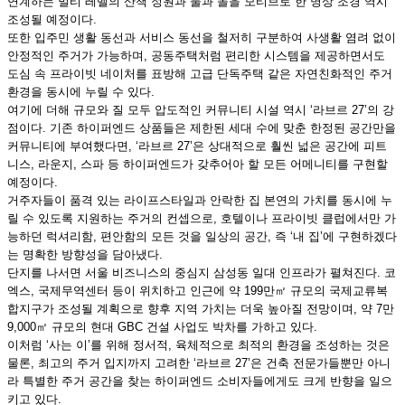
연계하는 멀티 레벨의 산책 정원과 물과 돌을 모티브로 한 명상 조경 역시
조성될 예정이다.
또한 입주민 생활 동선과 서비스 동선을 철저히 구분하여 사생활 염려 없이
안정적인 주거가 가능하며, 공동주택처럼 편리한 시스템을 제공하면서도
도심 속 프라이빗 네이처를 표방해 고급 단독주택 같은 자연친화적인 주거
환경을 동시에 누릴 수 있다.
여기에 더해 규모와 질 모두 압도적인 커뮤니티 시설 역시 ‘라브르 27’의 강
점이다. 기존 하이퍼엔드 상품들은 제한된 세대 수에 맞춘 한정된 공간만을
커뮤니티에 부여했다면, ‘라브르 27’은 상대적으로 훨씬 넓은 공간에 피트
니스, 라운지, 스파 등 하이퍼엔드가 갖추어아 할 모든 어메니티를 구현할
예정이다.
거주자들이 품격 있는 라이프스타일과 안락한 집 본연의 가치를 동시에 누
릴 수 있도록 지원하는 주거의 컨셉으로, 호텔이나 프라이빗 클럽에서만 가
능하던 럭셔리함, 편안함의 모든 것을 일상의 공간, 즉 ‘내 집’에 구현하겠다
는 명확한 방향성을 담아냈다.
단지를 나서면 서울 비즈니스의 중심지 삼성동 일대 인프라가 펼쳐진다. 코
엑스, 국제무역센터 등이 위치하고 인근에 약 199만㎡ 규모의 국제교류복
합지구가 조성될 계획으로 향후 지역 가치는 더욱 높아질 전망이며, 약 7만
9,000㎡ 규모의 현대 GBC 건설 사업도 박차를 가하고 있다.
이처럼 ‘사는 이’를 위해 정서적, 육체적으로 최적의 환경을 조성하는 것은
물론, 최고의 주거 입지까지 고려한 ‘라브르 27’은 건축 전문가들뿐만 아니
라 특별한 주거 공간을 찾는 하이퍼엔드 소비자들에게도 크게 반향을 일으
키고 있다.